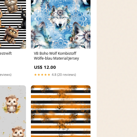
streift
VB Boho Wolf Kombistoff
Wölfe-blau Material:Jersey
US$ 12.00
reviews)
★★★★★
4.8 (20 reviews)