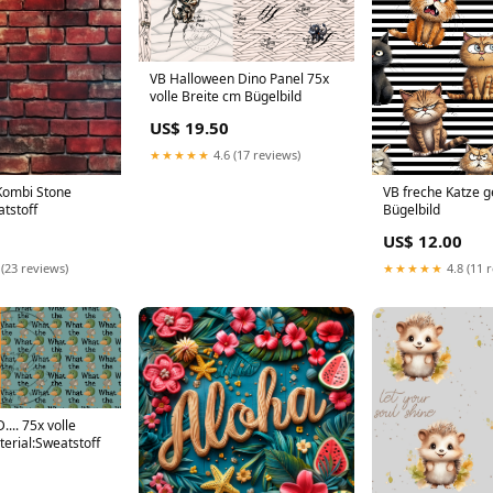
VB Halloween Dino Panel 75x
volle Breite cm Bügelbild
US$ 19.50
★★★★★
4.6 (17 reviews)
 Kombi Stone
VB freche Katze ge
tstoff
Bügelbild
US$ 12.00
 (23 reviews)
★★★★★
4.8 (11 
... 75x volle
erial:Sweatstoff