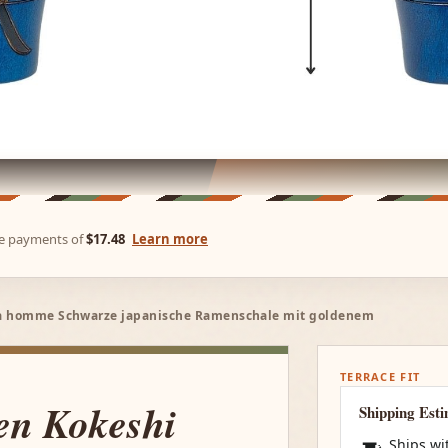
ree payments of
$17.48
Learn more
ja homme Schwarze japanische Ramenschale mit goldenem
TERRACE FIT
en Kokeshi
Shipping Est
Ships wi