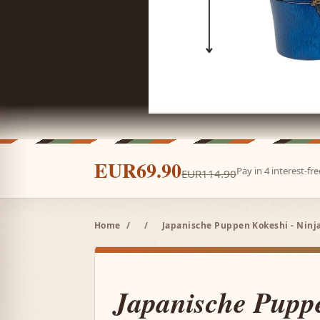
EUR69.90
Pay in 4 interest-f
EUR114.90
Home
/
/
Japanische Puppen Kokeshi - Nin
Japanische Pupp