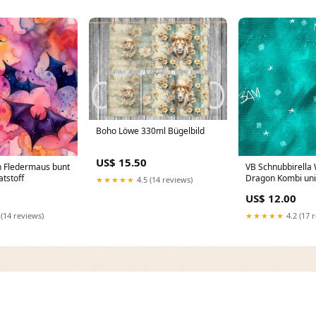
Boho Löwe 330ml Bügelbild
US$ 15.50
 Fledermaus bunt
VB Schnubbirella 
tstoff
Dragon Kombi uni
★★★★★
4.5 (14 reviews)
US$ 12.00
 (14 reviews)
★★★★★
4.2 (17 