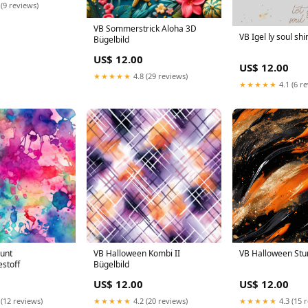
 (9 reviews)
VB Sommerstrick Aloha 3D
VB Igel ly soul sh
Bügelbild
US$ 12.00
US$ 12.00
★★★★★
4.8 (29 reviews)
★★★★★
4.1 (6 r
unt
VB Halloween Kombi II
VB Halloween Stu
estoff
Bügelbild
US$ 12.00
US$ 12.00
 (12 reviews)
★★★★★
4.2 (20 reviews)
★★★★★
4.3 (15 