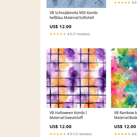
★★★★★
4.0
VB Schnubbirella MIX Kombi
hellblau Material:Softshell
US$ 12.00
★★★★★
4.6 (7 reviews)
VB Halloween Kombi I
VB Rainbow b
Material:Sweatstoff
Material:Bad
US$ 12.00
US$ 12.00
★★★★★
4.9 (13 reviews)
★★★★★
4.6