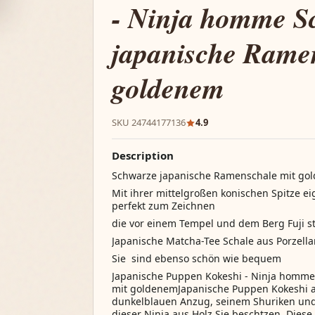
- Ninja homme S
japanische Rame
goldenem
SKU 24744177136
4.9
Description
Schwarze japanische Ramenschale mit go
Mit ihrer mittelgroßen konischen Spitze e
perfekt zum Zeichnen
die vor einem Tempel und dem Berg Fuji s
Japanische Matcha-Tee Schale aus Porzella
Sie sind ebenso schön wie bequem
Japanische Puppen Kokeshi - Ninja homm
mit goldenemJapanische Puppen Kokeshi a
dunkelblauen Anzug, seinem Shuriken und 
dieser Ninja aus Holz Sie beschtzen. Diese