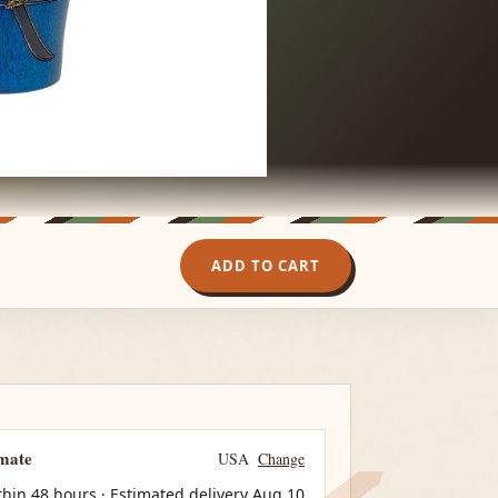
ADD TO CART
imate
USA
Change
thin 48 hours · Estimated delivery
Aug 10