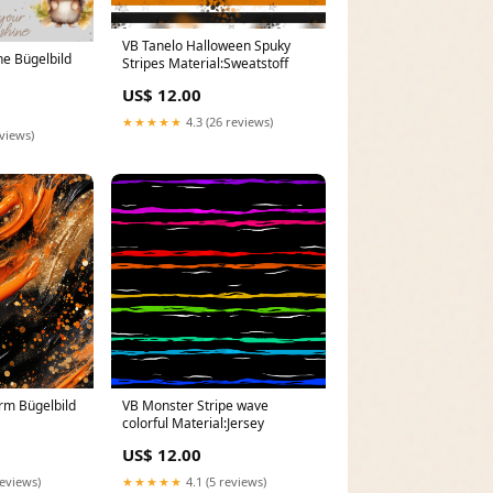
VB Tanelo Halloween Spuky
ine Bügelbild
Stripes Material:Sweatstoff
US$ 12.00
★★★★★
4.3 (26 reviews)
eviews)
rm Bügelbild
VB Monster Stripe wave
colorful Material:Jersey
US$ 12.00
reviews)
★★★★★
4.1 (5 reviews)