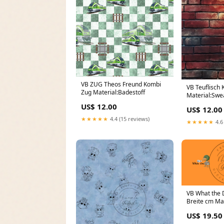
VB ZUG Theos Freund Kombi
VB Teuflisch
Zug Material:Badestoff
Material:Swea
US$ 12.00
US$ 12.00
★★★★★
4.4 (15 reviews)
★★★★★
4.6
VB What the D.
Breite cm Mat
US$ 19.50