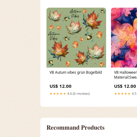
VB Autum vibes grün Bügelbild
VB Halloween
Material:Swea
US$ 12.00
US$ 12.00
★★★★★
4.6 (6 reviews)
★★★★★
4.5
Recommand Products