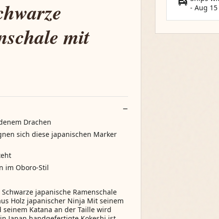
chwarze
-
Aug 15
nschale mit
ldenem Drachen
ignen sich diese japanischen Marker
teht
n im Oboro-Stil
e Schwarze japanische Ramenschale
us Holz japanischer Ninja Mit seinem
seinem Katana an der Taille wird
 in Japan handgefertigte Kokeshi ist