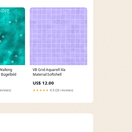
VB Grid Aquarell lila
Walking
Material:Softshell
 Bügelbild
US$ 12.00
★★★★★
4.9 (26 reviews)
reviews)