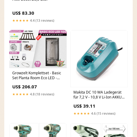
US$ 83.30
★★★★★
4.4 (13 reviews)
Growzelt Komplettset - Basic
Set Planta Room Eco LED -
100 x 100 x 200cm licht-aktion
US$ 206.07
Makita DC 10 WA Ladegerät
★★★★★
4.8 (18 reviews)
für 7,2 V - 10,8 V Li-Ion AKKU
Bosch WV2 Restposten
US$ 39.11
★★★★★
4.6 (15 reviews)