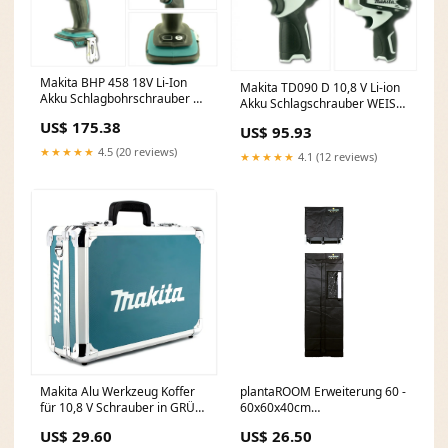
Makita BHP 458 18V Li-Ion
Makita TD090 D 10,8 V Li-ion
Akku Schlagbohrschrauber &
Akku Schlagschrauber WEISS
Makita BTD 146 Li-ion Akku
+ 1x Makita BL1013 Akku
US$ 175.38
US$ 95.93
Schlagschrauber SET C - K - F.
ebayFR
Jabea
★★★★★
4.5 (20 reviews)
★★★★★
4.1 (12 reviews)
plantaROOM Erweiterung 60 -
Makita Alu Werkzeug Koffer
60x60x40cm
für 10,8 V Schrauber in GRÜN,
Farbe:camouflage
Maße Aussen: 44,5 x 33 x 13
US$ 26.50
US$ 29.60
cm TB - Zubehör