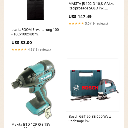
MAKITA JR 102 D 10,8 V Akku-
Reciprosäge SOLO inkl.
WERKZEUGKOFFER &
US$ 147.49
Sägeblätter - OHNE AKKU &
LADER P - loss
★★★★★
5.0 (19 reviews)
plantaROOM Erweiterung 100
- 100x100x40cm
Farbe:schwarz
US$ 33.00
★★★★★
4.2 (18 reviews)
Bosch GST 90 BE 650 Watt
Stichsäge inkl.
Makita BTD 129 RFE 18V
Transportkoffer Rep - SE