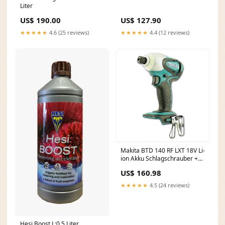
Liter
US$ 190.00
US$ 127.90
★★★★★
4.6 (25 reviews)
★★★★★
4.4 (12 reviews)
Makita BTD 140 RF LXT 18V Li-
ion Akku Schlagschrauber +
1x Makita Akku BL1830 B +
US$ 160.98
Makita Lader DC18RA +
Koffer P - KS Tools_DS
★★★★★
4.5 (24 reviews)
Hesi Boost L:0,5 Liter