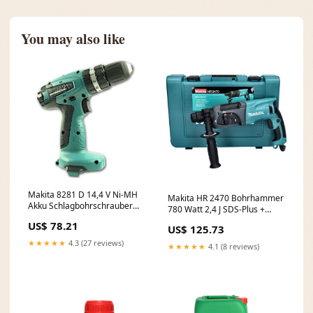
You may also like
Makita 8281 D 14,4 V Ni-MH
Makita HR 2470 Bohrhammer
Akku Schlagbohrschrauber
780 Watt 2,4 J SDS-Plus +
Solo - nur das Gerät ohne
Koffer C - AMA prep
US$ 78.21
US$ 125.73
Zubehör, ohne Akku ohne
Lader ohne Koffer C -
★★★★★
4.3 (27 reviews)
★★★★★
4.1 (8 reviews)
m.neumann