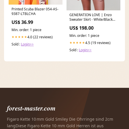
Printed Scuba Blazer 054-AS-
9387-LTBLCHA
GENERATION LOVE | Enzo
Sweater Skirt - White/Black
US$ 36.99
gamday
US$ 198.00
Min. order: 1 piece
Min. order: 1 piece
4.0 (22 reviews)
★★★★★
4.5 (19 reviews)
★★★★★
Sold :
Login>>
Sold :
Login>>
forest-master.com
Figaro Kette 10 mm Gold Smiley Die Ohrringe sind 2cm
langDiese Figaro Kette 10 mm Gold Herren ist aus