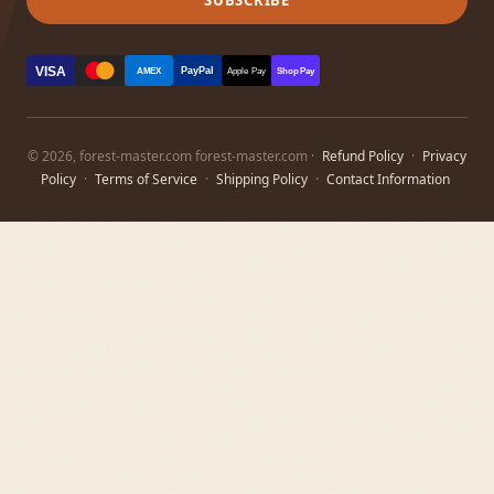
VISA
PayPal
AMEX
Apple Pay
Shop Pay
© 2026, forest-master.com forest-master.com ·
Refund Policy
·
Privacy
Policy
·
Terms of Service
·
Shipping Policy
·
Contact Information