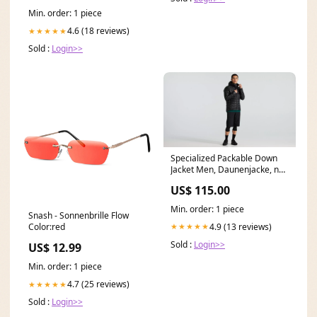
Min. order: 1 piece
4.6 (18 reviews)
★★★★★
Sold :
Login>>
Specialized Packable Down
Jacket Men, Daunenjacke, nur
200 Gramm leicht laufräder
US$ 115.00
Min. order: 1 piece
Snash - Sonnenbrille Flow
4.9 (13 reviews)
★★★★★
Color:red
Sold :
Login>>
US$ 12.99
Min. order: 1 piece
4.7 (25 reviews)
★★★★★
Sold :
Login>>