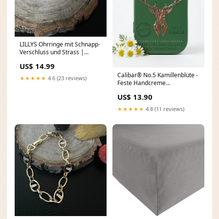
LILLYS Ohrringe mit Schnapp-
Verschluss und Strass |
Wunscherfüller ohrringe |
US$ 14.99
Material:Edelstahl
Calibar® No.5 Kamillenblüte -
★★★★★
4.6 (23 reviews)
Feste Handcreme
Stil:Standard
US$ 13.90
★★★★★
4.8 (11 reviews)