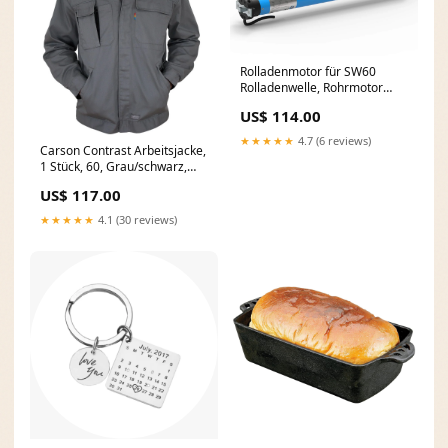
Rolladenmotor für SW60
Rolladenwelle, Rohrmotor
60mm Rolladenantrieb 10Nm
US$ 114.00
Komplettset | markiso, 10N
initial
★★★★★
4.7 (6 reviews)
Carson Contrast Arbeitsjacke,
1 Stück, 60, Grau/schwarz,
CC710.GS 60 Grau / Schwarz,
US$ 117.00
60 Grau / Schwa prod
★★★★★
4.1 (30 reviews)