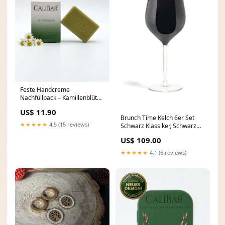
Feste Handcreme
Nachfüllpack – Kamillenblüte
plastikfrei
US$ 11.90
Brunch Time Kelch 6er Set
★★★★★
4.5 (15 reviews)
Schwarz Klassiker, Schwarz
Klassiker cvp_60
US$ 109.00
★★★★★
4.1 (6 reviews)