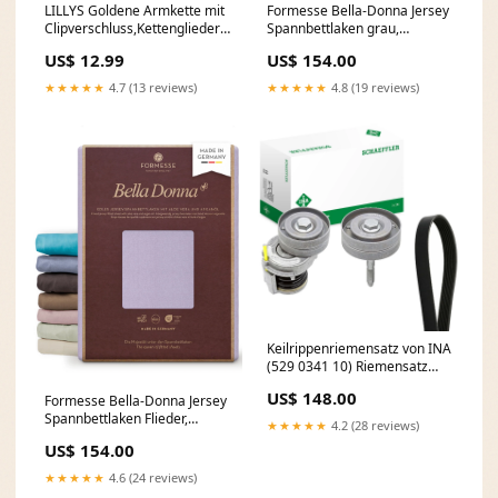
LILLYS Goldene Armkette mit
Formesse Bella-Donna Jersey
Clipverschluss,Kettengliedern
Spannbettlaken grau,
und Strass | Damen armkette
120x200-130x220 cm
US$ 12.99
US$ 154.00
| Geschenk
special_offer
★★★★★
4.7 (13 reviews)
★★★★★
4.8 (19 reviews)
Keilrippenriemensatz von INA
(529 0341 10) Riemensatz
Riementrieb
US$ 148.00
Formesse Bella-Donna Jersey
Keilrippenriemen, Keilriemen
Spannbettlaken Flieder,
MAN
★★★★★
4.2 (28 reviews)
120x200-130x220 cm
US$ 154.00
tsTopseller
★★★★★
4.6 (24 reviews)