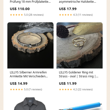
Prüfung 18 mm Prüfplaketten
asymmetrische Halskette
Prüfetiketten auf Rolle türkis
valentinstag
US$ 110.00
US$ 17.99
2023-2028 5 cvp_60
★★★★★
5.0 (28 reviews)
★★★★★
4.3 (11 reviews)
LILLYS Silberner Armreifen
LILLYS Goldener Ring mit
Armkette Mit Verschieden
Strass - oval | Strass ring |
Große Strass Steine
Kette mit kleeblatt gold
US$ 14.99
US$ 11.99
Farbe:Silber
★★★★★
5.0 (7 reviews)
★★★★★
4.2 (22 reviews)