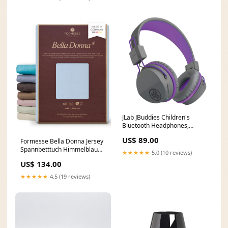
JLab JBuddies Children's
Bluetooth Headphones,
Wireless, Over Ear Children's
US$ 89.00
Formesse Bella Donna Jersey
Headphones with Microph
Spannbetttuch Himmelblau
initial
★★★★★
5.0 (10 reviews)
90x190 - 100x220 90x190 -
US$ 134.00
100x220 cm Himmelblau
tsTopseller
★★★★★
4.5 (19 reviews)