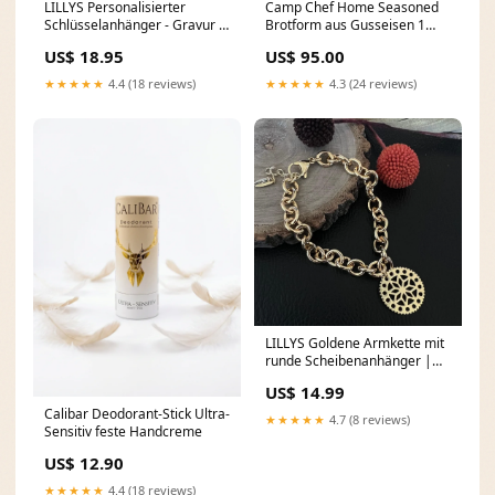
LILLYS Personalisierter
Camp Chef Home Seasoned
Schlüsselanhänger - Gravur |
Brotform aus Gusseisen 1
Schlüsselanhänger jahrestag
Schwarz, 1 Schwarz
US$ 18.95
US$ 95.00
| Farbe:Schwarz
special_offer
★★★★★
4.4 (18 reviews)
★★★★★
4.3 (24 reviews)
LILLYS Goldene Armkette mit
runde Scheibenanhänger |
Gold armbänder frauen |
US$ 14.99
Herzenskette
Calibar Deodorant-Stick Ultra-
★★★★★
4.7 (8 reviews)
Sensitiv feste Handcreme
US$ 12.90
★★★★★
4.4 (18 reviews)