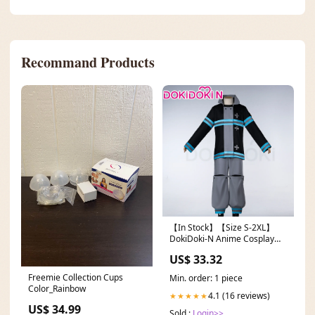
Recommand Products
【In Stock】【Size S-2XL】
DokiDoki-N Anime Cosplay
Blue Gray Costume Nier
US$ 33.32
Freemie Collection Cups
Min. order: 1 piece
Color_Rainbow
4.1 (16 reviews)
★★★★★
US$ 34.99
Sold :
Login>>